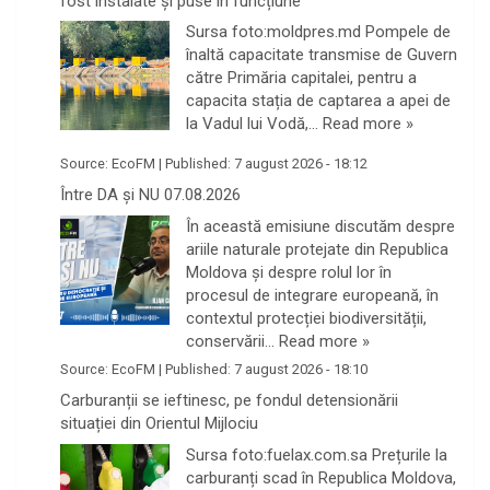
fost instalate și puse în funcțiune
Sursa foto:moldpres.md Pompele de
înaltă capacitate transmise de Guvern
către Primăria capitalei, pentru a
capacita stația de captarea a apei de
la Vadul lui Vodă,…
Read more »
Source:
EcoFM
|
Published:
7 august 2026 - 18:12
Între DA și NU 07.08.2026
În această emisiune discutăm despre
ariile naturale protejate din Republica
Moldova și despre rolul lor în
procesul de integrare europeană, în
contextul protecției biodiversității,
conservării…
Read more »
Source:
EcoFM
|
Published:
7 august 2026 - 18:10
Carburanții se ieftinesc, pe fondul detensionării
situației din Orientul Mijlociu
Sursa foto:fuelax.com.sa Prețurile la
carburanți scad în Republica Moldova,