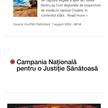
de captare ilegală a apei din fluviul
Nistru au fost depistate de inspectorii
de mediu în raionul Criuleni, în
contextul stării…
Read more »
Source:
EcoFM
|
Published:
7 august 2026 - 08:54