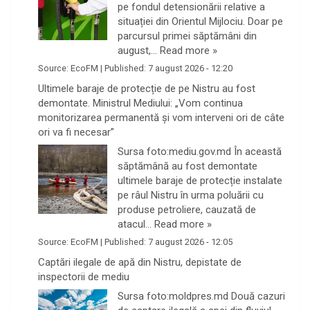
pe fondul detensionării relative a
situației din Orientul Mijlociu. Doar pe
parcursul primei săptămâni din
august,…
Read more »
Source:
EcoFM
|
Published:
7 august 2026 - 12:20
Ultimele baraje de protecție de pe Nistru au fost
demontate. Ministrul Mediului: „Vom continua
monitorizarea permanentă și vom interveni ori de câte
ori va fi necesar”
Sursa foto:mediu.gov.md În această
săptămână au fost demontate
ultimele baraje de protecție instalate
pe râul Nistru în urma poluării cu
produse petroliere, cauzată de
atacul…
Read more »
Source:
EcoFM
|
Published:
7 august 2026 - 12:05
Captări ilegale de apă din Nistru, depistate de
inspectorii de mediu
Sursa foto:moldpres.md Două cazuri