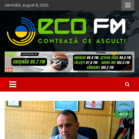
Skip
sâmbătă, august 8, 2026
to
content
Contează ce asculți
EcoFM