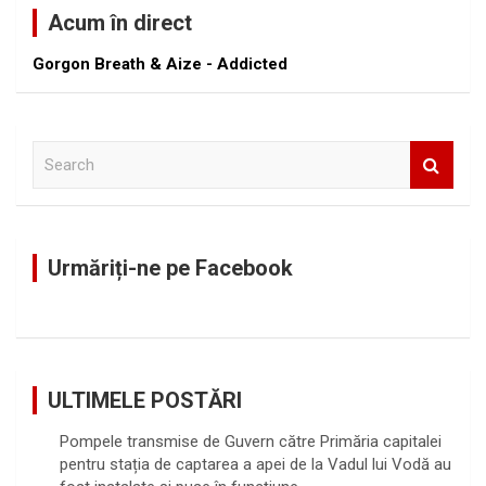
Acum în direct
Gorgon Breath & Aize - Addicted
S
e
a
r
c
Urmăriți-ne pe Facebook
h
ULTIMELE POSTĂRI
Pompele transmise de Guvern către Primăria capitalei
pentru stația de captarea a apei de la Vadul lui Vodă au