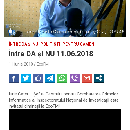
ÎNTRE DA ȘI NU
POLITISTII PENTRU OAMENI
Între DA și NU 11.06.2018
11 iunie 2018
EcoFM
Iurie Cațer – Șef al Centrului pentru Combaterea Crimelor
Informatice al Inspectoratului Național de Investigații este
invitatul dimineții la EcoFM!