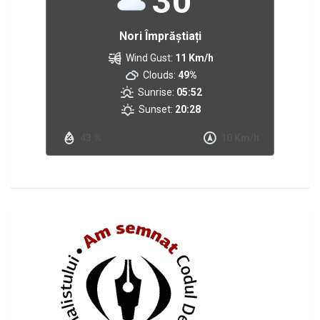
30
Nori Împrăștiați
Wind Gust:
11 Km/h
Clouds:
49%
Sunrise:
05:52
Sunset:
20:28
43 %
10 Km/h