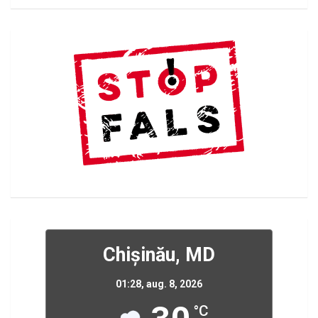
Chișinău, MD
01:28,
aug. 8, 2026
°C