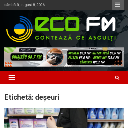
Skip
sâmbătă, august 8, 2026
to
content
Contează ce asculți
EcoFM
Etichetă:
deșeuri