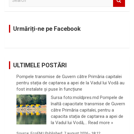
e
a
r
c
Urmăriți-ne pe Facebook
h
ULTIMELE POSTĂRI
Pompele transmise de Guvern către Primăria capitalei
pentru stația de captarea a apei de la Vadul lui Vodă au
fost instalate și puse în funcțiune
Sursa foto:moldpres.md Pompele de
înaltă capacitate transmise de Guvern
către Primăria capitalei, pentru a
capacita stația de captarea a apei de
la Vadul lui Vodă,…
Read more »
Source:
EcoFM
|
Published:
7 august 2026 - 18:12