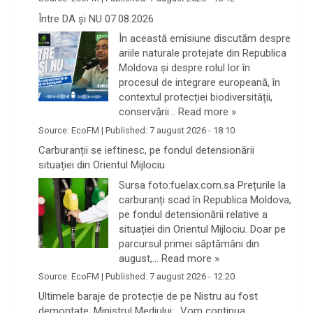
Între DA și NU 07.08.2026
În această emisiune discutăm despre
ariile naturale protejate din Republica
Moldova și despre rolul lor în
procesul de integrare europeană, în
contextul protecției biodiversității,
conservării…
Read more »
Source:
EcoFM
|
Published:
7 august 2026 - 18:10
Carburanții se ieftinesc, pe fondul detensionării
situației din Orientul Mijlociu
Sursa foto:fuelax.com.sa Prețurile la
carburanți scad în Republica Moldova,
pe fondul detensionării relative a
situației din Orientul Mijlociu. Doar pe
parcursul primei săptămâni din
august,…
Read more »
Source:
EcoFM
|
Published:
7 august 2026 - 12:20
Ultimele baraje de protecție de pe Nistru au fost
demontate. Ministrul Mediului: „Vom continua