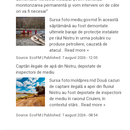
monitorizarea permanentă și vom interveni ori de câte
ori va fi necesar”
Sursa foto:mediu.gov.md În această
săptămână au fost demontate
ultimele baraje de protecție instalate
pe râul Nistru în urma poluării cu
produse petroliere, cauzată de
atacul…
Read more »
Source:
EcoFM
|
Published:
7 august 2026 - 12:05
Captări ilegale de apă din Nistru, depistate de
inspectorii de mediu
Sursa foto:moldpres.md Două cazuri
de captare ilegală a apei din fluviul
Nistru au fost depistate de inspectorii
de mediu în raionul Criuleni, în
contextul stării…
Read more »
Source:
EcoFM
|
Published:
7 august 2026 - 08:54