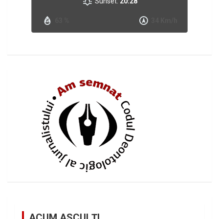
Sunset:
20:28
63 %
34 Km/h
ACUM ASCULȚI