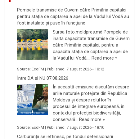
Pompele transmise de Guvern către Primăria capitalei
pentru stația de captarea a apei de la Vadul lui Vodă au
fost instalate și puse în funcțiune
Sursa foto:moldpres.md Pompele de
înaltă capacitate transmise de Guvern
către Primăria capitalei, pentru a
capacita stația de captarea a apei de
la Vadul lui Vodă,…
Read more »
Source:
EcoFM
|
Published:
7 august 2026 - 18:12
Între DA și NU 07.08.2026
În această emisiune discutăm despre
ariile naturale protejate din Republica
Moldova și despre rolul lor în
procesul de integrare europeană, în
contextul protecției biodiversității,
conservării…
Read more »
Source:
EcoFM
|
Published:
7 august 2026 - 18:10
Carburanții se ieftinesc, pe fondul detensionării