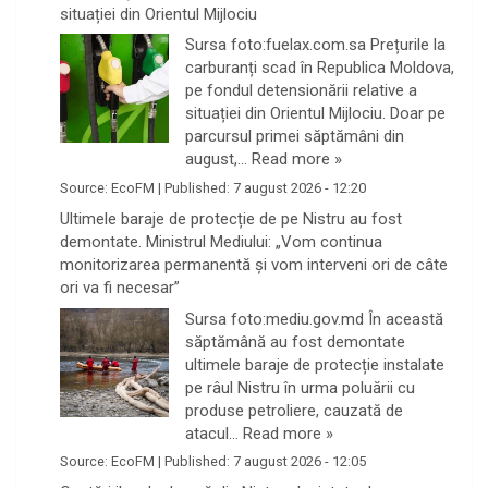
situației din Orientul Mijlociu
Sursa foto:fuelax.com.sa Prețurile la
carburanți scad în Republica Moldova,
pe fondul detensionării relative a
situației din Orientul Mijlociu. Doar pe
parcursul primei săptămâni din
august,…
Read more »
Source:
EcoFM
|
Published:
7 august 2026 - 12:20
Ultimele baraje de protecție de pe Nistru au fost
demontate. Ministrul Mediului: „Vom continua
monitorizarea permanentă și vom interveni ori de câte
ori va fi necesar”
Sursa foto:mediu.gov.md În această
săptămână au fost demontate
ultimele baraje de protecție instalate
pe râul Nistru în urma poluării cu
produse petroliere, cauzată de
atacul…
Read more »
Source:
EcoFM
|
Published:
7 august 2026 - 12:05