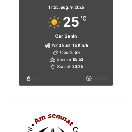
11:55,
aug. 9, 2026
25
°C
Cer Senin
Wind Gust:
16 Km/h
Clouds:
6%
Sunrise:
05:53
Sunset:
20:26
41 %
6 Km/h