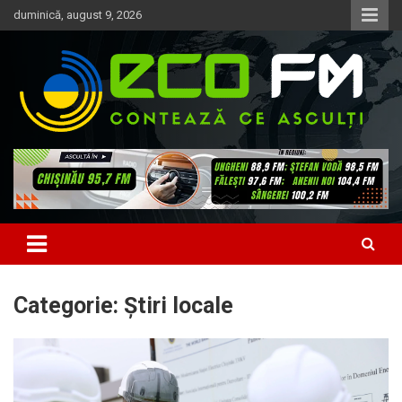
Skip
duminică, august 9, 2026
to
content
Contează ce asculți
EcoFM
Categorie:
Știri locale