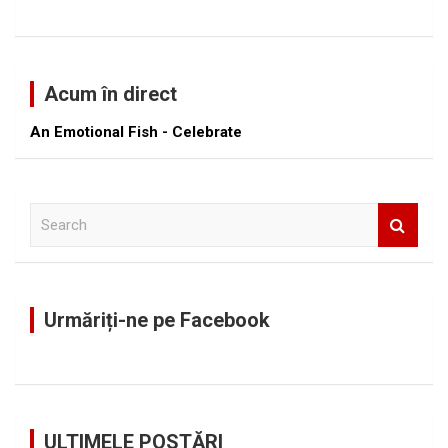
Acum în direct
An Emotional Fish - Celebrate
S
e
a
r
c
Urmăriți-ne pe Facebook
h
ULTIMELE POSTĂRI