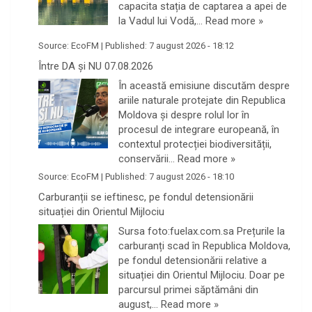
capacita stația de captarea a apei de
la Vadul lui Vodă,…
Read more »
Source:
EcoFM
|
Published:
7 august 2026 - 18:12
Între DA și NU 07.08.2026
În această emisiune discutăm despre
ariile naturale protejate din Republica
Moldova și despre rolul lor în
procesul de integrare europeană, în
contextul protecției biodiversității,
conservării…
Read more »
Source:
EcoFM
|
Published:
7 august 2026 - 18:10
Carburanții se ieftinesc, pe fondul detensionării
situației din Orientul Mijlociu
Sursa foto:fuelax.com.sa Prețurile la
carburanți scad în Republica Moldova,
pe fondul detensionării relative a
situației din Orientul Mijlociu. Doar pe
parcursul primei săptămâni din
august,…
Read more »