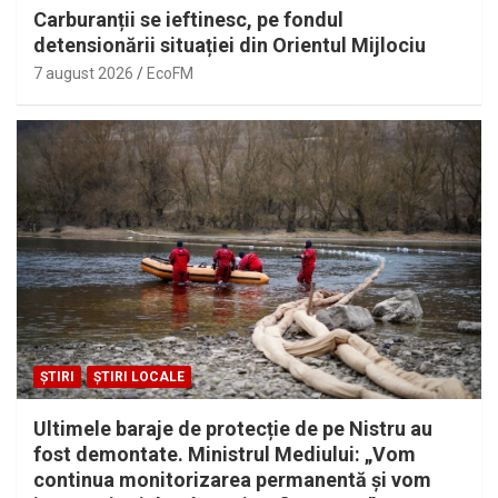
Carburanții se ieftinesc, pe fondul
detensionării situației din Orientul Mijlociu
7 august 2026
EcoFM
ȘTIRI
ȘTIRI LOCALE
Ultimele baraje de protecție de pe Nistru au
fost demontate. Ministrul Mediului: „Vom
continua monitorizarea permanentă și vom