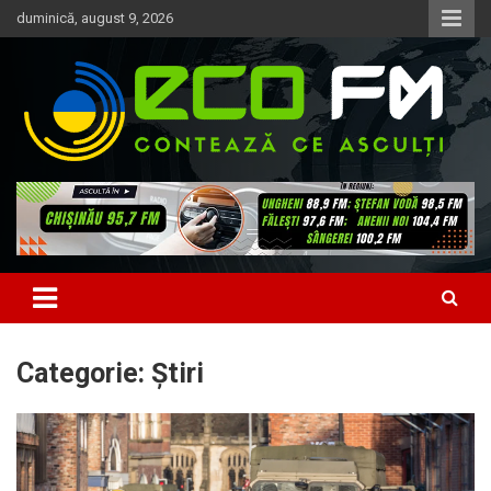
Skip
duminică, august 9, 2026
to
content
Contează ce asculți
EcoFM
Categorie:
Știri