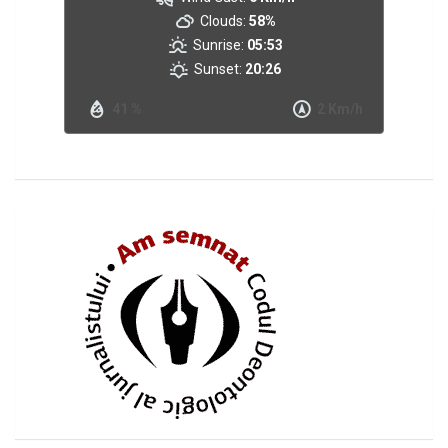
Clouds:
58%
Sunrise:
05:53
Sunset:
20:26
41 %
2 Km/h