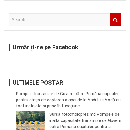
S
e
a
r
c
Urmăriți-ne pe Facebook
h
ULTIMELE POSTĂRI
Pompele transmise de Guvern către Primăria capitalei
pentru stația de captarea a apei de la Vadul lui Vodă au
fost instalate și puse în funcțiune
Sursa foto:moldpres.md Pompele de
înaltă capacitate transmise de Guvern
către Primăria capitalei, pentru a