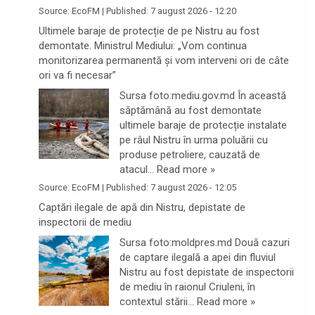
Source:
EcoFM
|
Published:
7 august 2026 - 12:20
Ultimele baraje de protecție de pe Nistru au fost
demontate. Ministrul Mediului: „Vom continua
monitorizarea permanentă și vom interveni ori de câte
ori va fi necesar”
Sursa foto:mediu.gov.md În această
săptămână au fost demontate
ultimele baraje de protecție instalate
pe râul Nistru în urma poluării cu
produse petroliere, cauzată de
atacul…
Read more »
Source:
EcoFM
|
Published:
7 august 2026 - 12:05
Captări ilegale de apă din Nistru, depistate de
inspectorii de mediu
Sursa foto:moldpres.md Două cazuri
de captare ilegală a apei din fluviul
Nistru au fost depistate de inspectorii
de mediu în raionul Criuleni, în
contextul stării…
Read more »