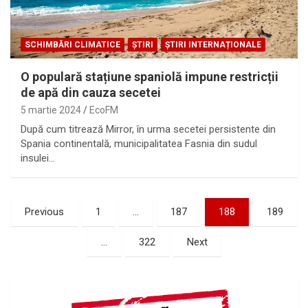
SCHIMBĂRI CLIMATICE
ȘTIRI
ȘTIRI INTERNAȚIONALE
O populară stațiune spaniolă impune restricții
de apă din cauza secetei
5 martie 2024
EcoFM
După cum titrează Mirror, în urma secetei persistente din
Spania continentală, municipalitatea Fasnia din sudul
insulei…
Paginație
Previous
1
…
187
188
189
articole
…
322
Next