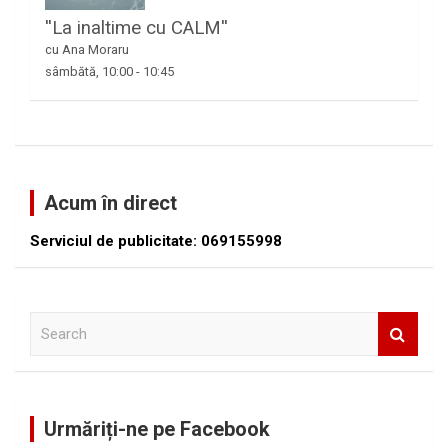
''La inaltime cu CALM''
cu Ana Moraru
sâmbătă, 10:00
-
10:45
Acum în direct
Serviciul de publicitate: 069155998
S
e
a
r
c
Urmăriți-ne pe Facebook
h