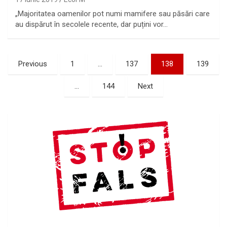
„Majoritatea oamenilor pot numi mamifere sau păsări care
au dispărut în secolele recente, dar puțini vor…
Paginație
Previous
1
…
137
138
139
articole
…
144
Next