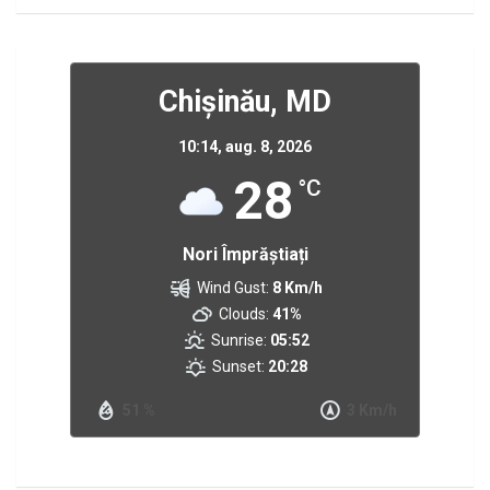
Chișinău, MD
10:14,
aug. 8, 2026
28
°C
Nori Împrăștiați
Wind Gust:
8 Km/h
Clouds:
41%
Sunrise:
05:52
Sunset:
20:28
51 %
3 Km/h