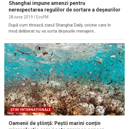
Shanghai impune amenzi pentru
nerespectarea regulilor de sortare a deșeurilor
28 iunie 2019
EcoFM
După cum titrează ziarul Shanghai Daily, oricine care în
mod deliberat nu va sorta deșeurile menajere…
ȘTIRI INTERNAȚIONALE
Oamenii de știință: Peștii marini conțin