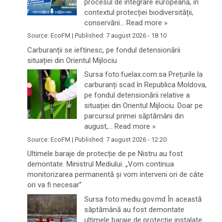
procesul de integrare europeană, în
contextul protecției biodiversității,
conservării…
Read more »
Source:
EcoFM
|
Published:
7 august 2026 - 18:10
Carburanții se ieftinesc, pe fondul detensionării
situației din Orientul Mijlociu
Sursa foto:fuelax.com.sa Prețurile la
carburanți scad în Republica Moldova,
pe fondul detensionării relative a
situației din Orientul Mijlociu. Doar pe
parcursul primei săptămâni din
august,…
Read more »
Source:
EcoFM
|
Published:
7 august 2026 - 12:20
Ultimele baraje de protecție de pe Nistru au fost
demontate. Ministrul Mediului: „Vom continua
monitorizarea permanentă și vom interveni ori de câte
ori va fi necesar”
Sursa foto:mediu.gov.md În această
săptămână au fost demontate
ultimele baraje de protecție instalate