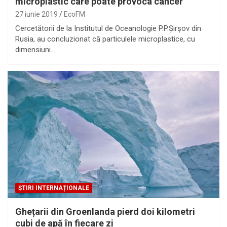
microplastic care poate provoca cancer
27 iunie 2019
EcoFM
Cercetătorii de la Institutul de Oceanologie P.P.Șirșov din
Rusia, au concluzionat că particulele microplastice, cu
dimensiuni…
ȘTIRI INTERNAȚIONALE
Ghețarii din Groenlanda pierd doi kilometri
cubi de apă în fiecare zi