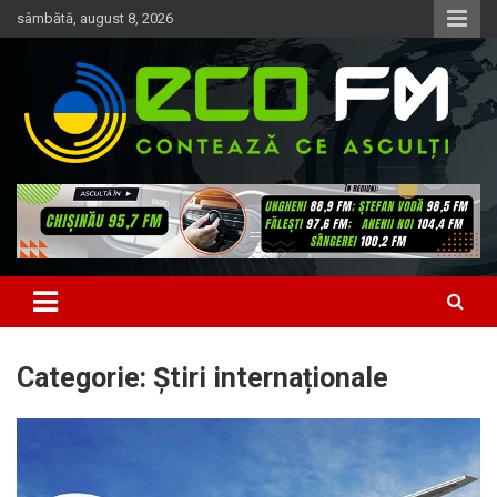
Skip
sâmbătă, august 8, 2026
to
content
Contează ce asculți
EcoFM
Categorie:
Știri internaționale